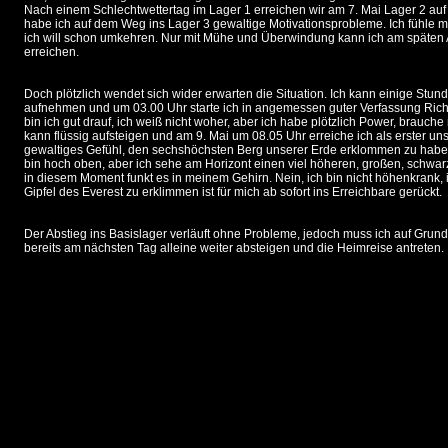
Nach einem Schlechtwettertag im Lager 1 erreichen wir am 7. Mai Lager 2 au
habe ich auf dem Weg ins Lager 3 gewaltige Motivationsprobleme. Ich fühle mi
ich will schon umkehren. Nur mit Mühe und Überwindung kann ich am späten 
erreichen.
Doch plötzlich wendet sich wider erwarten die Situation. Ich kann einige Stund
aufnehmen und um 03.00 Uhr starte ich in angemessen guter Verfassung Richt
bin ich gut drauf, ich weiß nicht woher, aber ich habe plötzlich Power, brauc
kann flüssig aufsteigen und am 9. Mai um 08.05 Uhr erreiche ich als erster un
gewaltiges Gefühl, den sechshöchsten Berg unserer Erde erklommen zu haben
bin hoch oben, aber ich sehe am Horizont einen viel höheren, großen, schwar
in diesem Moment funkt es in meinem Gehirn. Nein, ich bin nicht höhenkrank, 
Gipfel des Everest zu erklimmen ist für mich ab sofort ins Erreichbare gerückt.
Der Abstieg ins Basislager verläuft ohne Probleme, jedoch muss ich auf Gru
bereits am nächsten Tag alleine weiter absteigen und die Heimreise antreten.