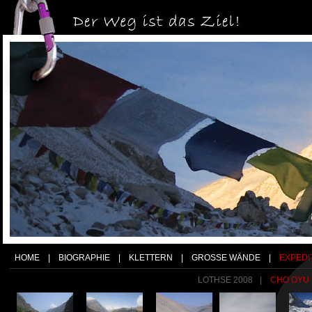
HOME
|
BIOGRAPHIE
|
KLETTERN
|
GROSSE WÄNDE
|
EXPEDI
LOTHSE 2008
|
CHO OYU